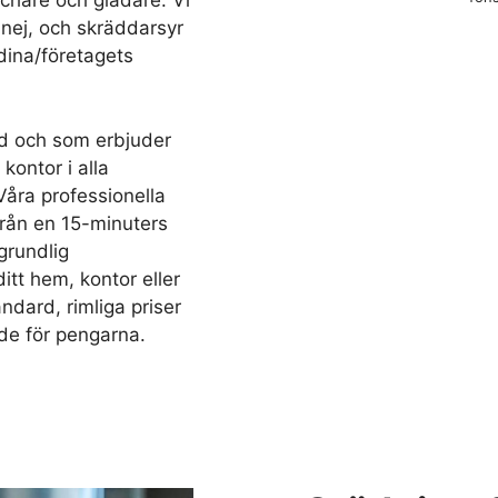
äschare och gladare. Vi
 nej, och skräddarsyr
dina/företagets
d och som erbjuder
kontor i alla
Våra professionella
 från en 15-minuters
grundlig
ditt hem, kontor eller
ndard, rimliga priser
de för pengarna.