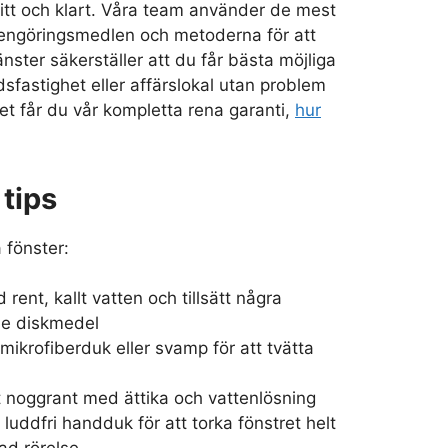
fritt och klart. Våra team använder de mest
 rengöringsmedlen och metoderna för att
änster säkerställer att du får bästa möjliga
dsfastighet eller affärslokal utan problem
et får du vår kompletta rena garanti,
hur
tips
 fönster:
 rent, kallt vatten och tillsätt några
de diskmedel
ikrofiberduk eller svamp för att tvätta
t noggrant med ättika och vattenlösning
luddfri handduk för att torka fönstret helt