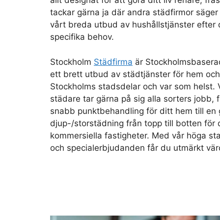
allt designat för att göra ditt liv renare, fr
tackar gärna ja där andra städfirmor säger
vårt breda utbud av hushållstjänster efter 
specifika behov.
Stockholm
Städfirma
är Stockholmsbasera
ett brett utbud av städtjänster för hem och 
Stockholms stadsdelar och var som helst. 
städare tar gärna på sig alla sorters jobb,
snabb punktbehandling för ditt hem till en 
djup-/storstädning från topp till botten för 
kommersiella fastigheter. Med vår höga sta
och specialerbjudanden får du utmärkt vär