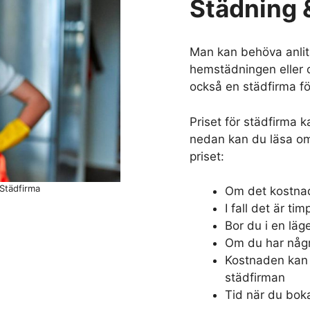
Städning &
Man kan behöva anlit
hemstädningen eller o
också en städfirma fö
Priset för städfirma k
nedan kan du läsa om
priset:
Städfirma
Om det kostnade
I fall det är t
Bor du i en läge
Om du har någr
Kostnaden kan 
städfirman
Tid när du bok