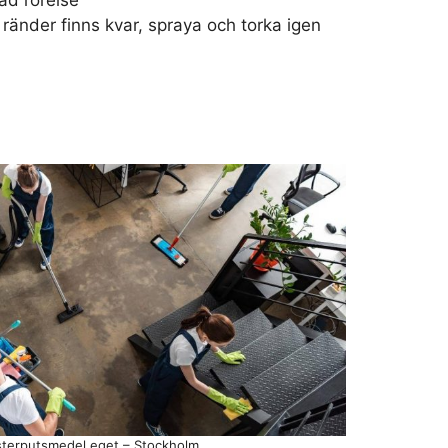
d rörelse
ränder finns kvar, spraya och torka igen
sterputsmedel eget – Stockholm