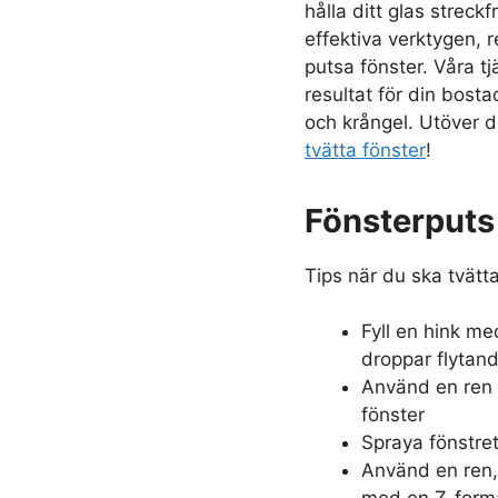
hålla ditt glas streck
effektiva verktygen,
putsa fönster. Våra tj
resultat för din bosta
och krångel. Utöver d
tvätta fönster
!
Fönsterputs 
Tips när du ska tvätta
Fyll en hink med
droppar flytan
Använd en ren m
fönster
Spraya fönstre
Använd en ren, 