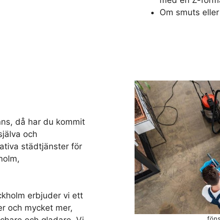
med en Z-forma
Om smuts eller 
nns, då har du kommit
 själva och
tativa städtjänster för
holm,
ckholm erbjuder vi ett
er och mycket mer,
fön