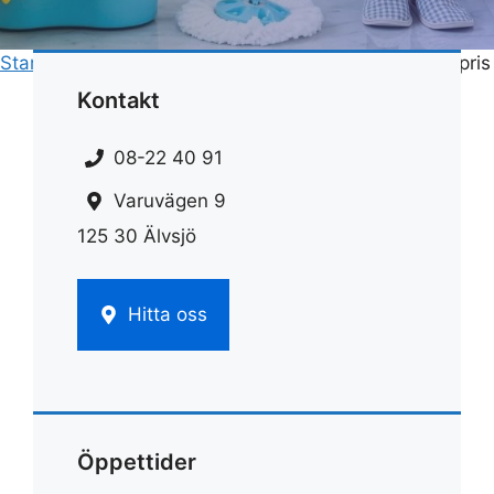
Start
»
Hemstädnings pris
»
Fönsterputs stockholm pris
Kontakt
08-22 40 91
Varuvägen 9
125 30 Älvsjö
Hitta oss
Öppettider