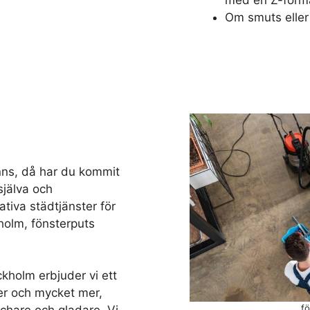
med en Z-forma
Om smuts eller 
nns, då har du kommit
 själva och
tativa städtjänster för
holm, fönsterputs
ckholm erbjuder vi ett
er och mycket mer,
fö