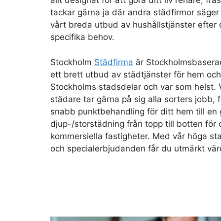
allt designat för att göra ditt liv renare, fr
tackar gärna ja där andra städfirmor säger
vårt breda utbud av hushållstjänster efter 
specifika behov.
Stockholm
Städfirma
är Stockholmsbasera
ett brett utbud av städtjänster för hem och 
Stockholms stadsdelar och var som helst. 
städare tar gärna på sig alla sorters jobb,
snabb punktbehandling för ditt hem till en 
djup-/storstädning från topp till botten för 
kommersiella fastigheter. Med vår höga sta
och specialerbjudanden får du utmärkt vär