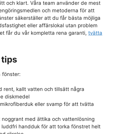
fritt och klart. Våra team använder de mest
 rengöringsmedlen och metoderna för att
änster säkerställer att du får bästa möjliga
dsfastighet eller affärslokal utan problem
et får du vår kompletta rena garanti,
tvätta
tips
 fönster:
 rent, kallt vatten och tillsätt några
de diskmedel
ikrofiberduk eller svamp för att tvätta
t noggrant med ättika och vattenlösning
luddfri handduk för att torka fönstret helt