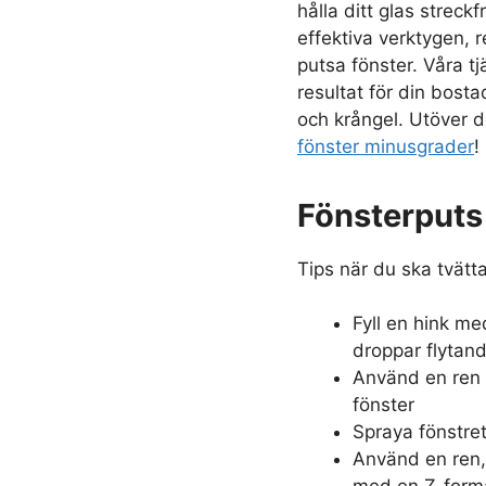
hålla ditt glas streck
effektiva verktygen,
putsa fönster. Våra tj
resultat för din bosta
och krångel. Utöver d
fönster minusgrader
!
Fönsterputs 
Tips när du ska tvätta
Fyll en hink med
droppar flytan
Använd en ren m
fönster
Spraya fönstre
Använd en ren, 