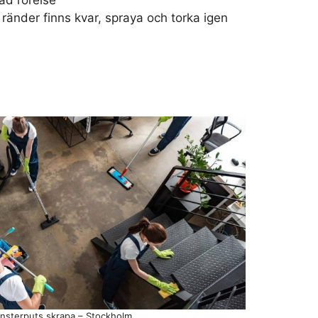
d rörelse
ränder finns kvar, spraya och torka igen
nsterputs skrapa – Stockholm