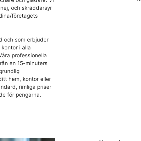
äschare och gladare. Vi
 nej, och skräddarsyr
dina/företagets
d och som erbjuder
kontor i alla
Våra professionella
 från en 15-minuters
grundlig
ditt hem, kontor eller
ndard, rimliga priser
de för pengarna.