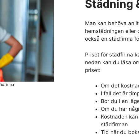
Städning &
Man kan behöva anlit
hemstädningen eller o
också en städfirma fö
Priset för städfirma k
nedan kan du läsa om
priset:
ädfirma
Om det kostnade
I fall det är t
Bor du i en läge
Om du har någr
Kostnaden kan 
städfirman
Tid när du bok