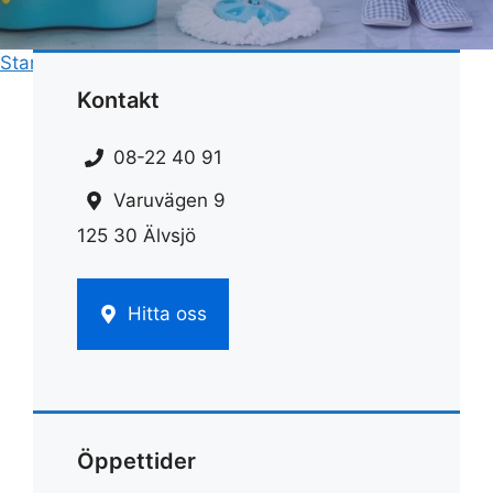
Start
»
Flyttstädning
»
Flytthjälp och flyttstäd
Kontakt
08-22 40 91
Varuvägen 9
125 30 Älvsjö
Hitta oss
Öppettider