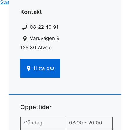
Start
»
Städ
»
Bikarbonat städa
Kontakt
08-22 40 91
Varuvägen 9
125 30 Älvsjö
Hitta oss
Öppettider
Måndag
08:00 - 20:00