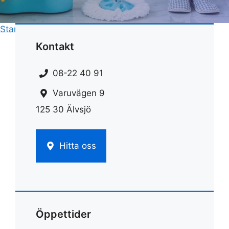
Start
»
Städning
»
Bikarbonat bakpulver städning
Kontakt
08-22 40 91
Varuvägen 9
125 30 Älvsjö
Hitta oss
Öppettider